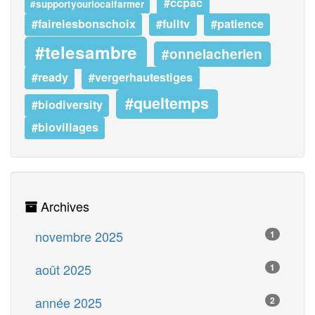
#ccpac
#supportyourlocalfarmer
#fairelesbonschoix
#fulltv
#patience
#telesambre
#onnelacherien
#ready
#vergerhautestiges
#queltemps
#biodiversity
#biovillages
Archives
novembre 2025
1
août 2025
1
année 2025
2