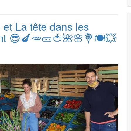
 et La tête dans les
nt 😎🍆🥕🥒🍅🌺🌸💐🍽💥