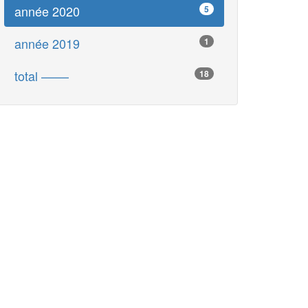
année 2020
5
année 2019
1
total ––––
18