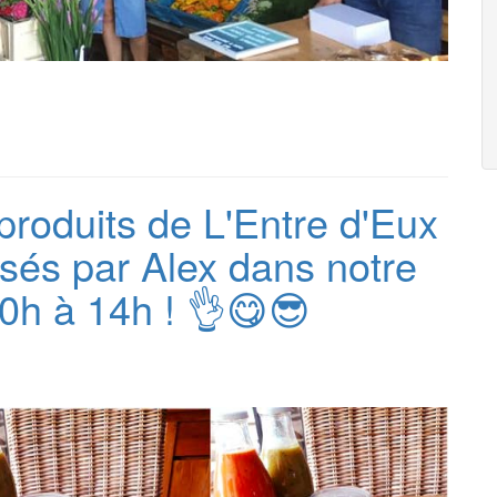
 produits de L'Entre d'Eux
sés par Alex dans notre
0h à 14h ! 👌😋😎