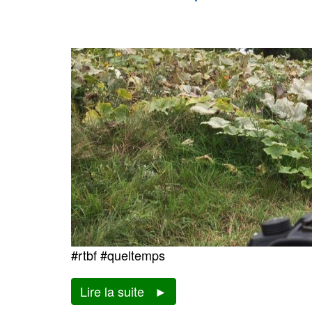
#rtbf #queltemps
Lire la suite