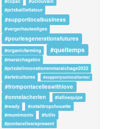
#ccpac
#uclouvain
#prixbailletlatour
#supportlocalbusiness
#vergerhautestiges
#pourlesgenerationsfutures
#queltemps
#organicfarming
#maraichagebio
#prixdelinnovationenmaraichage2022
#artetcultures
#supportyourlocalfarmer
#frompontacelleswithlove
#onnelacherien
#lafinequipe
#ready
#cetaittropchouette
#mumimontv
#fulltv
#pontacellesrepresent