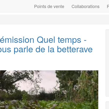
Points de vente
Collaborations
P
l'émission Quel temps -
ous parle de la betterave