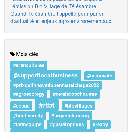
l'émission Bio Village de Télésambre
Quand Télésambre t'appelle pour parler
d'actualité et enjeux agro-environementaux
Mots clés
#artetcultures
#supportlocalbusiness
#uclouvain
#prixdelinnovationenmaraichage2022
#agroecology
#cetaittropchouette
#rtbf
#ccpac
#biovillages
#biodiversity
#organicfarming
#lafinequipe
#gastéropodes
#ready