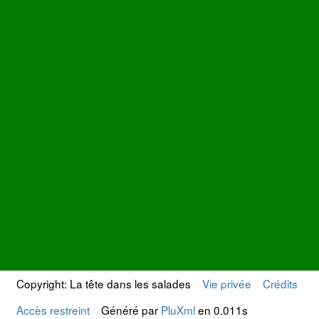
Copyright: La tête dans les salades
Vie privée
Crédits
Accès restreint
Généré par
PluXml
en 0.011s