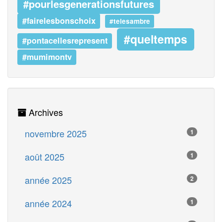
#pourlesgenerationsfutures
#fairelesbonschoix
#telesambre
#queltemps
#pontacellesrepresent
#mumimontv
Archives
novembre 2025
1
août 2025
1
année 2025
2
année 2024
1