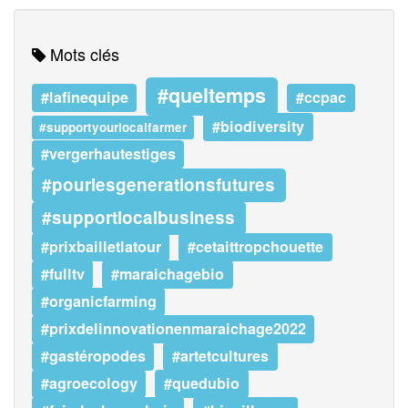
Mots clés
#queltemps
#lafinequipe
#ccpac
#biodiversity
#supportyourlocalfarmer
#vergerhautestiges
#pourlesgenerationsfutures
#supportlocalbusiness
#prixbailletlatour
#cetaittropchouette
#fulltv
#maraichagebio
#organicfarming
#prixdelinnovationenmaraichage2022
#gastéropodes
#artetcultures
#agroecology
#quedubio