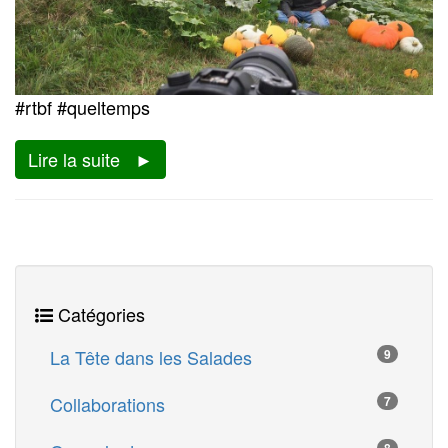
#rtbf #queltemps
Lire la suite
Catégories
La Tête dans les Salades
9
Collaborations
7