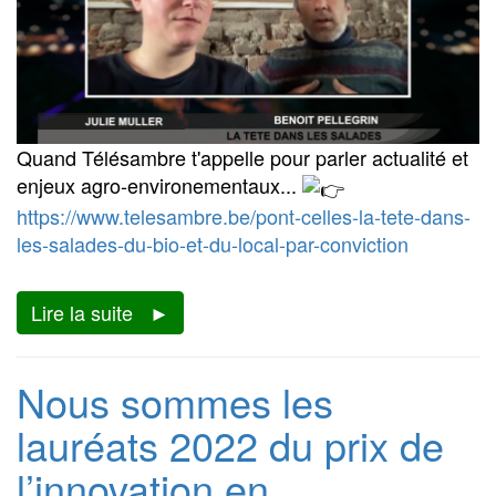
Quand Télésambre t'appelle pour parler actualité et
enjeux agro-environementaux...
https://www.telesambre.be/pont-celles-la-tete-dans-
les-salades-du-bio-et-du-local-par-conviction
Lire la suite
Nous sommes les
lauréats 2022 du prix de
l’innovation en