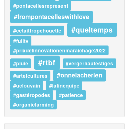
#pontacellesrepresent
#frompontacelleswithlove
#queltemps
#cetaittropchouette
#fulltv
#prixdelinnovationenmaraichage2022
#rtbf
#pluie
#vergerhautestiges
#onnelacherien
#artetcultures
#uclouvain
#lafinequipe
#gastéropodes
#patience
#organicfarming