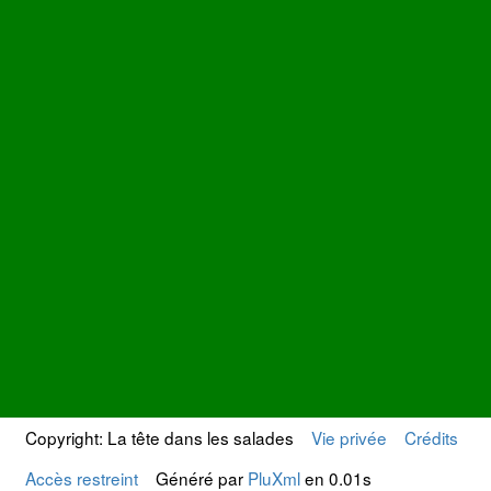
Copyright: La tête dans les salades
Vie privée
Crédits
Accès restreint
Généré par
PluXml
en 0.01s