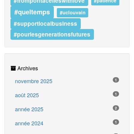
#frompontacelleswithlove
#patience
#queltemps
#uclouvain
#supportlocalbusiness
#pourlesgenerationsfutures
Archives
novembre 2025
1
août 2025
1
année 2025
2
année 2024
1