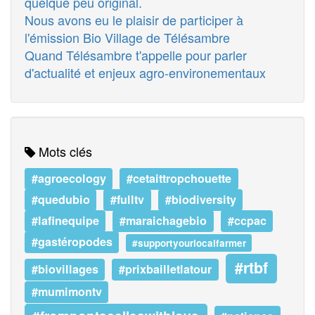
quelque peu original.
Nous avons eu le plaisir de participer à
l'émission Bio Village de Télésambre
Quand Télésambre t'appelle pour parler
d'actualité et enjeux agro-environementaux
Mots clés
#agroecology
#cetaittropchouette
#quedubio
#fulltv
#biodiversity
#lafinequipe
#maraichagebio
#ccpac
#gastéropodes
#supportyourlocalfarmer
#rtbf
#biovillages
#prixbailletlatour
#mumimontv