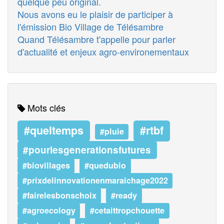
quelque peu original.
Nous avons eu le plaisir de participer à
l'émission Bio Village de Télésambre
Quand Télésambre t'appelle pour parler
d'actualité et enjeux agro-environementaux
Mots clés
#queltemps
#rtbf
#pluie
#pourlesgenerationsfutures
#biovillages
#quedubio
#prixdelinnovationenmaraichage2022
#fairelesbonschoix
#ready
#agroecology
#cetaittropchouette