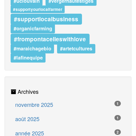
#uclouvain
#vergerhautestiges
#supportyourlocalfarmer
#supportlocalbusiness
#organicfarming
#frompontacelleswithlove
#maraichagebio
#artetcultures
#lafinequipe
Archives
novembre 2025
1
août 2025
1
année 2025
2