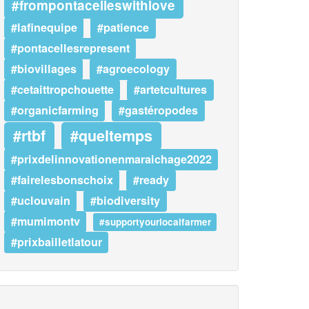
#frompontacelleswithlove
#lafinequipe
#patience
#pontacellesrepresent
#biovillages
#agroecology
#cetaittropchouette
#artetcultures
#organicfarming
#gastéropodes
#rtbf
#queltemps
#prixdelinnovationenmaraichage2022
#fairelesbonschoix
#ready
#uclouvain
#biodiversity
#mumimontv
#supportyourlocalfarmer
#prixbailletlatour