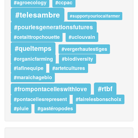
#agroecology
#ccpac
#telesambre
#supportyourlocalfarmer
#pourlesgenerationsfutures
#cetaittropchouette
#uclouvain
#queltemps
#vergerhautestiges
#organicfarming
#biodiversity
#lafinequipe
#artetcultures
#maraichagebio
#rtbf
#frompontacelleswithlove
#pontacellesrepresent
#fairelesbonschoix
#pluie
#gastéropodes