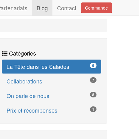
artenariats
Blog
Contact
Commande
Catégories
La Tête dans les Salades
9
Collaborations
7
On parle de nous
8
Prix et récompenses
1