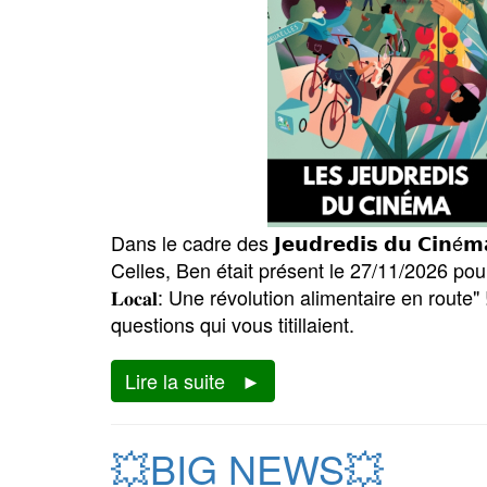
Dans le cadre des 𝗝𝗲𝘂𝗱𝗿𝗲𝗱𝗶𝘀 𝗱𝘂 𝗖𝗶𝗻
Celles, Ben était présent le 27/11/2026 pour u
𝐋𝐨𝐜𝐚𝐥: Une révolution alimentaire en rout
questions qui vous titillaient.
Lire la suite
💥BIG NEWS💥