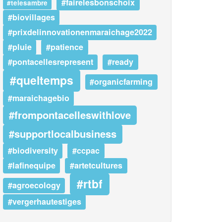
#fairelesbonschoix
#telesambre
#biovillages
#prixdelinnovationenmaraichage2022
#pluie
#patience
#pontacellesrepresent
#ready
#queltemps
#organicfarming
#maraichagebio
#frompontacelleswithlove
#supportlocalbusiness
#biodiversity
#ccpac
#lafinequipe
#artetcultures
#rtbf
#agroecology
#vergerhautestiges