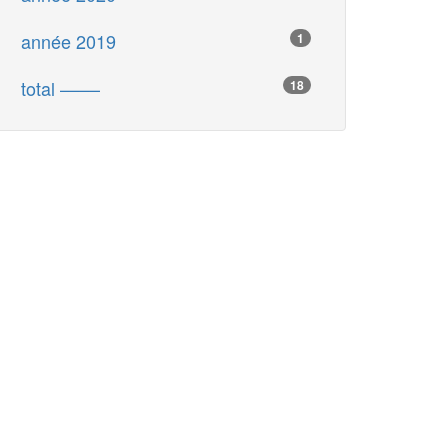
année 2019
1
total ––––
18