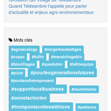
Quand Télésambre t'appelle pour parler
d'actualité et enjeux agro-environementaux
Mots clés
#agroecology
#vergerhautestiges
#ccpac
#fulltv
#maraichagebio
#biovillages
#quedubio
#lafinequipe
#pourlesgenerationsfutures
#pluie
#pontacellesrepresent
#supportlocalbusiness
#mumimontv
#onnelacherien
#frompontacelleswithlove
#patience