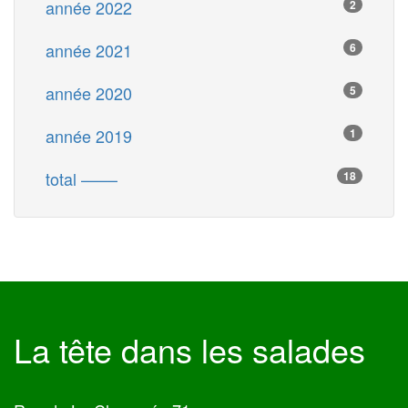
année 2022
2
année 2021
6
année 2020
5
année 2019
1
total ––––
18
La tête dans les salades