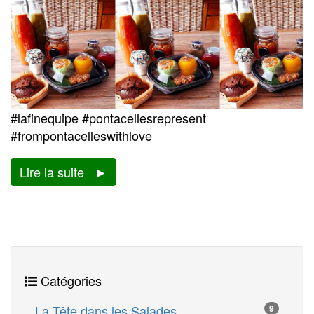
#lafinequipe #pontacellesrepresent
#frompontacelleswithlove
Lire la suite
Catégories
La Tête dans les Salades
9