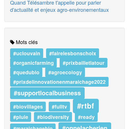
Quand Télésambre t'appelle pour parler
d'actualité et enjeux agro-environementaux
Mots clés
#uclouvain
#fairelesbonschoix
#organicfarming
#prixbailletlatour
#quedubio
#agroecology
#prixdelinnovationenmaraichage2022
#supportlocalbusiness
#rtbf
#biovillages
#fulltv
#pluie
#biodiversity
#ready
#onnelacherien
#maraichagebio