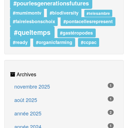
#pourlesgenerationsfutures
#mumimontv
#biodiversity
#telesambre
#fairelesbonschoix
#pontacellesrepresent
#queltemps
#gastéropodes
#ready
#organicfarming
#ccpac
Archives
novembre 2025
1
août 2025
1
année 2025
2
année 2024
1