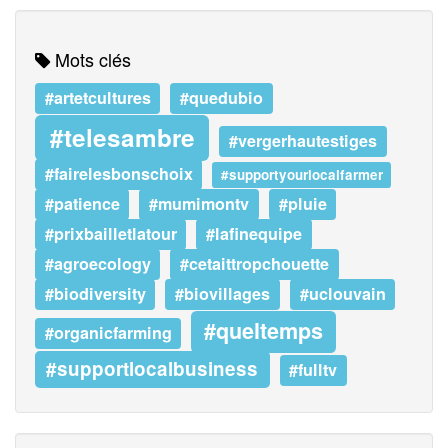
Mots clés
#artetcultures
#quedubio
#telesambre
#vergerhautestiges
#fairelesbonschoix
#supportyourlocalfarmer
#patience
#mumimontv
#pluie
#prixbailletlatour
#lafinequipe
#agroecology
#cetaittropchouette
#biodiversity
#biovillages
#uclouvain
#queltemps
#organicfarming
#supportlocalbusiness
#fulltv