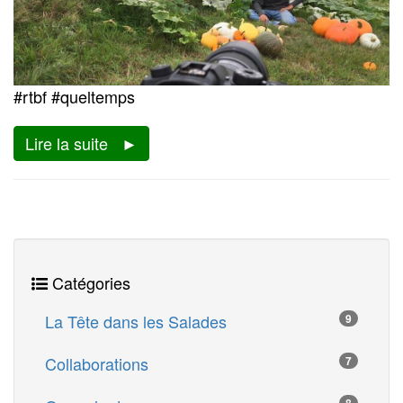
#rtbf #queltemps
Lire la suite
Catégories
La Tête dans les Salades
9
Collaborations
7