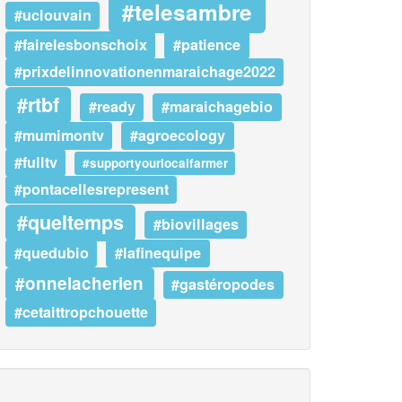
#telesambre
#uclouvain
#fairelesbonschoix
#patience
#prixdelinnovationenmaraichage2022
#rtbf
#ready
#maraichagebio
#mumimontv
#agroecology
#fulltv
#supportyourlocalfarmer
#pontacellesrepresent
#queltemps
#biovillages
#quedubio
#lafinequipe
#onnelacherien
#gastéropodes
#cetaittropchouette